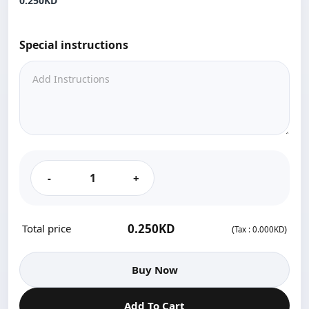
0.250KD‎
Special instructions
-
+
0.250KD‎
Total price
(
)
Tax :
0.000KD‎
Buy Now
Add To Cart